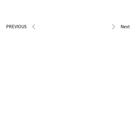
PREVIOUS
Next
Prev
next