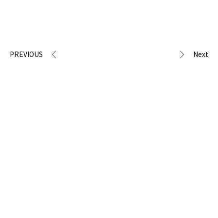
PREVIOUS
Next
Prev
next