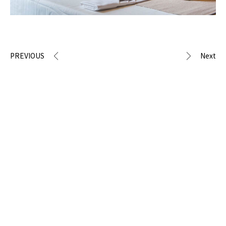
PREVIOUS
Next
Prev
next